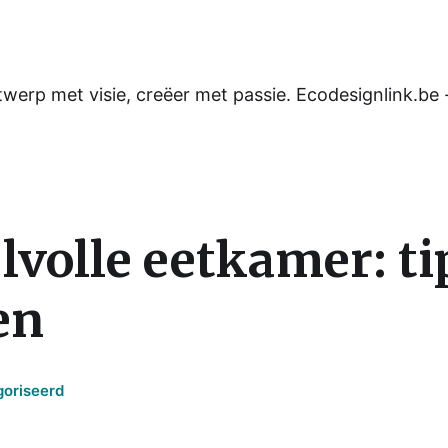
werp met visie, creëer met passie. Ecodesignlink.be 
jlvolle eetkamer: ti
en
goriseerd