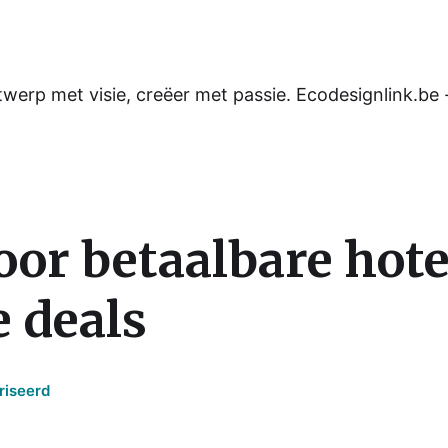
werp met visie, creëer met passie. Ecodesignlink.be 
oor betaalbare hot
e deals
riseerd