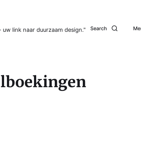
Search
Me
- uw link naar duurzaam design."
elboekingen